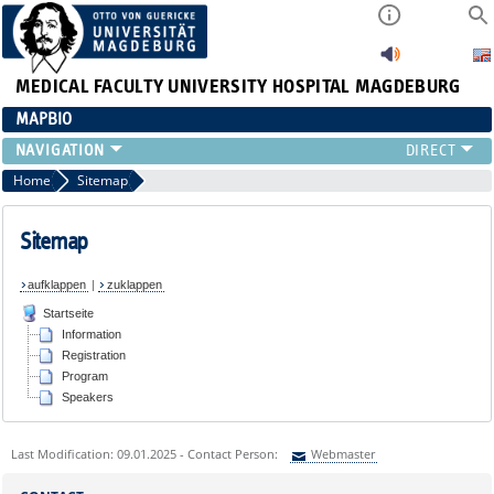
MEDICAL FACULTY
UNIVERSITY HOSPITAL MAGDEBURG
MAPBIO
INFORMATION
Home
Sitemap
REGISTRATION
PROGRAM
Sitemap
SPEAKERS
aufklappen
|
zuklappen
Startseite
Information
Registration
Program
Speakers
Last Modification: 09.01.2025 - Contact Person:
Webmaster
Sie können eine Nachricht versenden an:
Webmaster