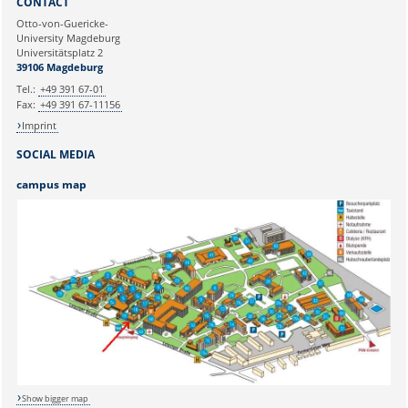
CONTACT
Ihre E-Mailadresse:
Otto-von-Guericke-
University Magdeburg
Universitätsplatz 2
Ihr Anliegen:
39106 Magdeburg
Tel.:
+49 391 67-01
Fax:
+49 391 67-11156
Imprint
SOCIAL MEDIA
campus map
Sicherheitsabfrage:
Lösung:
Show bigger map